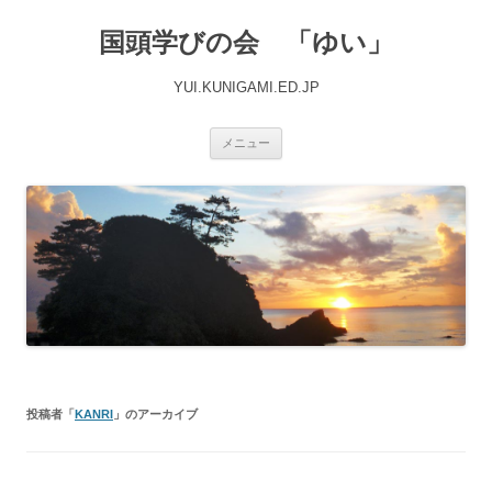
国頭学びの会 「ゆい」
YUI.KUNIGAMI.ED.JP
コ
メニュー
ン
テ
ン
ツ
へ
ス
キ
ッ
プ
投稿者「
KANRI
」のアーカイブ