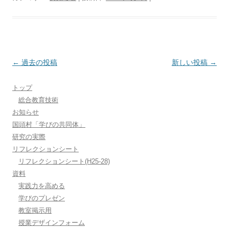
投
←
過去の投稿
新しい投稿
→
稿
トップ
ナ
総合教育技術
ビ
お知らせ
ゲ
国頭村「学びの共同体」
ー
研究の実際
シ
リフレクションシート
リフレクションシート(H25-28)
ョ
資料
ン
実践力を高める
学びのプレゼン
教室掲示用
授業デザインフォーム