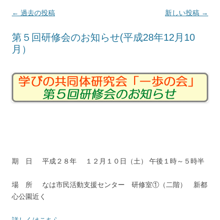
投
←
過去の投稿
新しい投稿
→
稿
第５回研修会のお知らせ(平成28年12月10
ナ
月）
ビ
ゲ
ー
シ
ョ
ン
期 日 平成２８年 １２月１０日（土） 午後１時～５時半
場 所 なは市民活動支援センター 研修室①（二階） 新都
心公園近く
詳しくはこちら