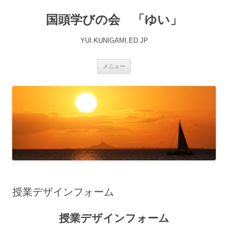
国頭学びの会 「ゆい」
YUI.KUNIGAMI.ED.JP
コ
メニュー
ン
テ
ン
ツ
へ
ス
キ
ッ
プ
授業デザインフォーム
授業デザインフォーム